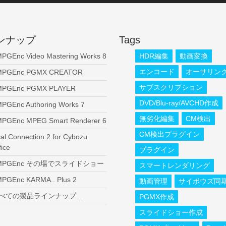
ンナップ
Tags
PGEnc Video Mastering Works 8
HDR編集
動画変換
エンコード
オーサリン
MPGEnc PGMX CREATOR
サブスクリプション
MPGEnc PGMX PLAYER
DVD/Blu-ray/AVCHD作成
PGEnc Authoring Works 7
無劣化編集
CM検出
PGEnc MPEG Smart Renderer 6
CM検出プラグイン
al Connection 2 for Cybozu
fice
プラグイン
MPGEnc その場でスライドショー
スマートレンダリング
PGEnc KARMA.. Plus 2
動画管理
サイボウズ同
べての製品ラインナップ...
PGMX作成
スライドショー作成