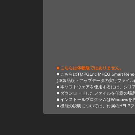
■ こちらは体験版ではありません。
■
こちらはTMPGEnc MPEG Smart R
(※製品版・アップデータの実行ファイル
■
本ソフトウェアを使用するには、シリ
■
ダウンロードしたファイルを任意の場
■
インストールプログラムはWindows
■
機能の説明については、付属のHELP