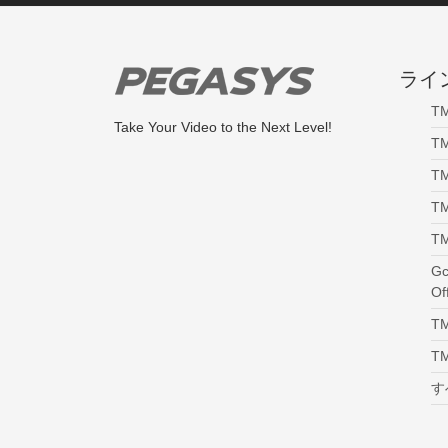
ライ
TM
Take Your Video to the Next Level!
T
T
TM
TM
Gc
Of
T
TM
す