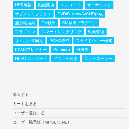
HDR編集
動画変換
エンコード
オーサリング
サブスクリプション
DVD/Blu-ray/AVCHD作成
無劣化編集
CM検出
CM検出プラグイン
プラグイン
スマートレンダリング
動画管理
サイボウズ同期
PGMX作成
スライドショー作成
PGMXプレイヤー
Premiere
EDIUS
HEVC エンコード
メニュー付き
コントローラー
購入する
カートを見る
ユーザー登録する
ユーザー掲示版 TMPGEnc.NET