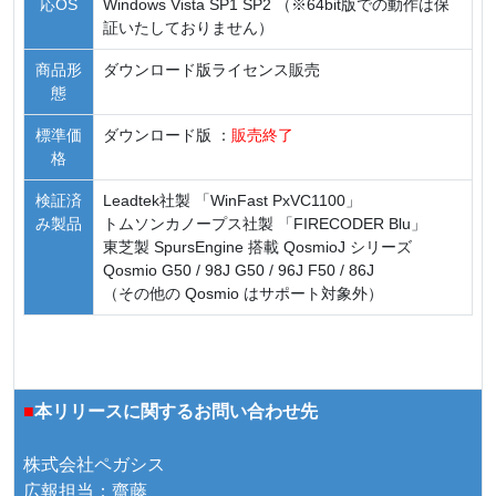
応OS
Windows Vista SP1 SP2 （※64bit版での動作は保
証いたしておりません）
商品形
ダウンロード版ライセンス販売
態
標準価
ダウンロード版 ：
販売終了
格
検証済
Leadtek社製 「WinFast PxVC1100」
み製品
トムソンカノープス社製 「FIRECODER Blu」
東芝製 SpursEngine 搭載 QosmioJ シリーズ
Qosmio G50 / 98J G50 / 96J F50 / 86J
（その他の Qosmio はサポート対象外）
■
本リリースに関するお問い合わせ先
株式会社ペガシス
広報担当：齋藤