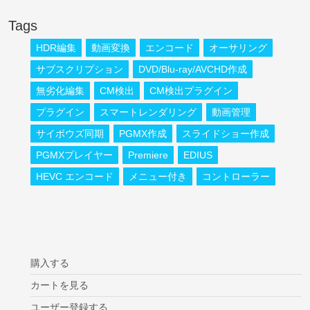
Tags
HDR編集
動画変換
エンコード
オーサリング
サブスクリプション
DVD/Blu-ray/AVCHD作成
無劣化編集
CM検出
CM検出プラグイン
プラグイン
スマートレンダリング
動画管理
サイボウズ同期
PGMX作成
スライドショー作成
PGMXプレイヤー
Premiere
EDIUS
HEVC エンコード
メニュー付き
コントローラー
購入する
カートを見る
ユーザー登録する