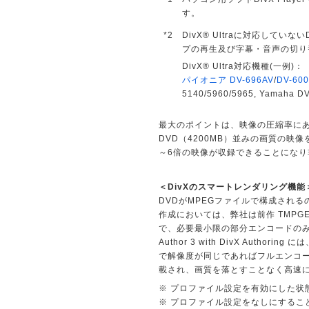
す。
*2
DivX® Ultraに対応してい
プの再生及び字幕・音声の切り
DivX® Ultra対応機種(一例)：
パイオニア DV-696AV
/
DV-60
5140/5960/5965, Yamah
最大のポイントは、映像の圧縮率にあり
DVD（4200MB）並みの画質の映像
～6倍の映像が収録できることにな
＜DivXのスマートレンダリング機能
DVDがMPEGファイルで構成されるの
作成においては、弊社は前作 TMPGEn
で、必要最小限の部分エンコードの
Author 3 with DivX Auth
で解像度が同じであればフルエンコードを
載され、画質を落とすことなく高速
※ プロファイル設定を有効にした
※ プロファイル設定をなしにする