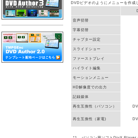
DVDビデオのようにメニューを作成
音声切替
字幕切替
チャプター設定
スライドショー
ファーストプレイ
ハイライト編集
モーションメニュー
HD解像度での出力
記録媒体
再生互換性（パソコン）
D
再生互換性（家電)
D
*1
パソコン用ソフトDivX Play