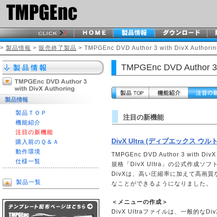
>
製品情報
>
販売終了製品
> TMPGEnc DVD Author 3 with DivX Authorin
TMPGEnc DVD Author 3 
製品情報
製品ＴＯＰ
注目の新機能
機能紹介
注目の新機能
DivX Ultra (ディブエックス 
購入前のＱ＆Ａ
動作環境
TMPGEnc DVD Author 3 wi
仕様一覧
規格「DivX Ultra」の公式作成ソ
DivXは、高い圧縮率に加えて高画質な
製品一覧
なことができるようになりました。
＜メニューの作成＞
DivX Ultraファイルは、一般的