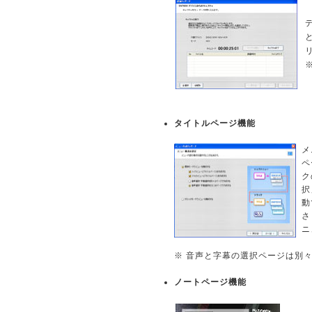
タイトルページ機能
メ
ペ
ク
択
動
さ
ニ
※ 音声と字幕の選択ページは別
ノートページ機能