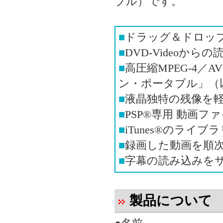
ブル）です。
■
ドラッグ＆ドロッ
■
DVD-Videoか
■
高圧縮MPEG-4／A
ン・ポータブル」（以
■
液晶独特の残像を軽
■
PSP®専用 動画
■
iTunes®のライブ
■
録画した動画を順
■
字幕の読み込みを
製品について